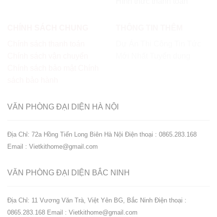
Hình thức thanh toán
CHÍNH SÁCH CHUNG
THÔNG TIN THÊM
Chính sách thanh toán
Dự Án Thi Công
Tin Tức
Chính sách vận chuyển
Mới Nhất
Tuyển dụng
Chính sách bảo mật
Chính
sách bảo hành
VĂN PHÒNG ĐẠI DIỆN
HÀ NỘI
Địa Chỉ: 72a Hồng Tiến Long Biên Hà Nội
Điện thoại : 0865.283.168
Email : Vietkithome@gmail.com
VĂN PHÒNG ĐẠI DIỆN
BẮC NINH
Địa Chỉ: 11 Vương Văn Trà, Việt Yên BG, Bắc Ninh
Điện thoại :
0865.283.168
Email : Vietkithome@gmail.com