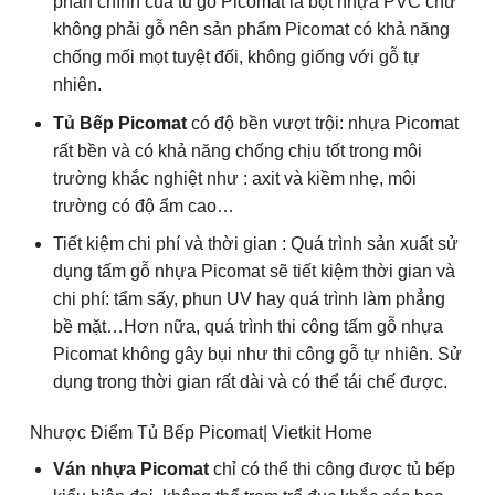
phần chính của tủ gỗ Picomat là bột nhựa PVC chứ
không phải gỗ nên sản phẩm Picomat có khả năng
chống mối mọt tuyệt đối, không giống với gỗ tự
nhiên.
Tủ Bếp Picomat
có độ bền vượt trội: nhựa Picomat
rất bền và có khả năng chống chịu tốt trong môi
trường khắc nghiệt như : axit và kiềm nhẹ, môi
trường có độ ẩm cao…
Tiết kiệm chi phí và thời gian : Quá trình sản xuất sử
dụng tấm gỗ nhựa Picomat sẽ tiết kiệm thời gian và
chi phí: tẩm sấy, phun UV hay quá trình làm phẳng
bề mặt…Hơn nữa, quá trình thi công tấm gỗ nhựa
Picomat không gây bụi như thi công gỗ tự nhiên. Sử
dụng trong thời gian rất dài và có thể tái chế được.
Nhược Điểm Tủ Bếp Picomat| Vietkit Home
Ván nhựa Picomat
chỉ có thể thi công được tủ bếp