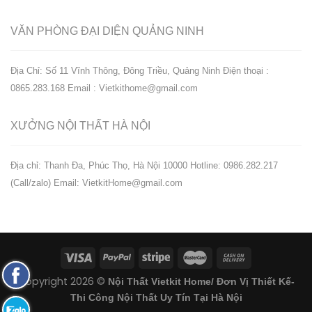
VĂN PHÒNG ĐẠI DIỆN
QUẢNG NINH
Địa Chỉ: Số 11 Vĩnh Thông, Đông Triều, Quảng Ninh
Điện thoại :
0865.283.168
Email : Vietkithome@gmail.com
XƯỞNG NỘI THẤT
HÀ NỘI
️Địa chỉ: Thanh Đa, Phúc Thọ, Hà Nội 10000
Hotline: 0986.282.217
(Call/zalo)
Email: VietkitHome@gmail.com
Fanpage
Copyright 2026 ©
Nội Thất Vietkit Home/ Đơn Vị Thiết Kế-
Facebook
Thi Công Nội Thất Uy Tín Tại Hà Nội
Zalo: