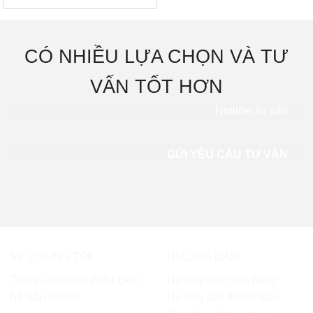
CÓ NHIỀU LỰA CHỌN VÀ TƯ
VẤN TỐT HƠN
Hotline: tư vấn
0865.283.168
GỬI YÊU CẦU TƯ VẤN
VỀ CHÚNG TÔI
HƯỚNG DẪN
Trang Chủ
Giới thiệu
Liên
Hướng dẫn mua hàng
hệ
Sản Phẩm
Hướng dẫn thanh toán