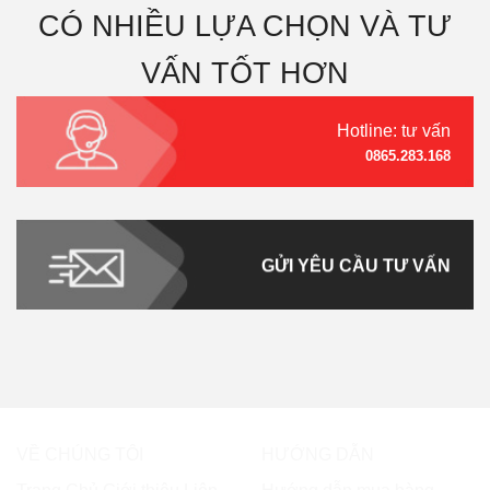
CÓ NHIỀU LỰA CHỌN VÀ TƯ
VẤN TỐT HƠN
Hotline: tư vấn
0865.283.168
GỬI YÊU CẦU TƯ VẤN
VỀ CHÚNG TÔI
HƯỚNG DẪN