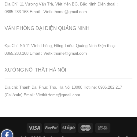
Địa Chỉ: 11 Vương Văn Trà, Việt Yên BG, Bắc Ninh
Điện thoại :
0865.283.168
Email : Vietkithome@gmail.com
VĂN PHÒNG ĐẠI DIỆN
QUẢNG NINH
Địa Chỉ: Số 11 Vĩnh Thông, Đông Triều, Quảng Ninh
Điện thoại :
0865.283.168
Email : Vietkithome@gmail.com
XƯỞNG NỘI THẤT
HÀ NỘI
️Địa chỉ: Thanh Đa, Phúc Thọ, Hà Nội 10000
Hotline: 0986.282.217
(Call/zalo)
Email: VietkitHome@gmail.com
Fanpage