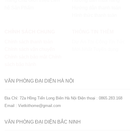
Trang Chủ
Giới thiệu
Liên
Hướng dẫn mua hàng
hệ
Sản Phẩm
Hướng dẫn thanh toán
Hình thức thanh toán
CHÍNH SÁCH CHUNG
THÔNG TIN THÊM
Chính sách thanh toán
Dự Án Thi Công
Tin Tức
Chính sách vận chuyển
Mới Nhất
Tuyển dụng
Chính sách bảo mật
Chính
sách bảo hành
VĂN PHÒNG ĐẠI DIỆN
HÀ NỘI
Địa Chỉ: 72a Hồng Tiến Long Biên Hà Nội
Điện thoại : 0865.283.168
Email : Vietkithome@gmail.com
VĂN PHÒNG ĐẠI DIỆN
BẮC NINH