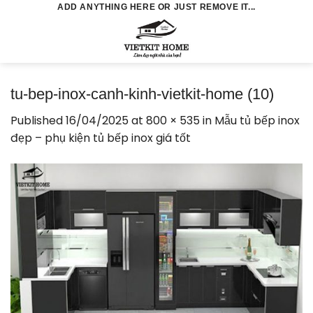
Skip
ADD ANYTHING HERE OR JUST REMOVE IT...
to
0
content
tu-bep-inox-canh-kinh-vietkit-home (10)
Published
16/04/2025
at
800 × 535
in
Mẫu tủ bếp inox
đẹp – phụ kiện tủ bếp inox giá tốt