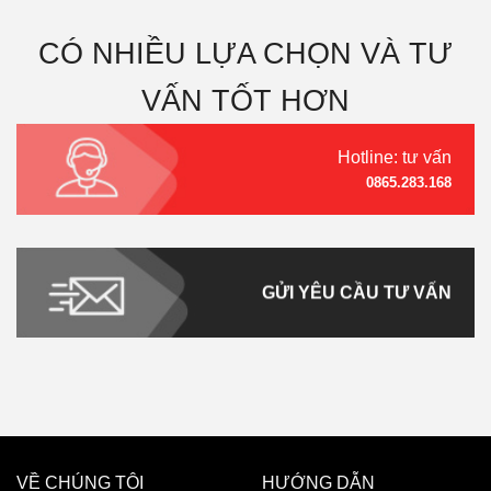
CÓ NHIỀU LỰA CHỌN VÀ TƯ
VẤN TỐT HƠN
Hotline: tư vấn
0865.283.168
GỬI YÊU CẦU TƯ VẤN
VỀ CHÚNG TÔI
HƯỚNG DẪN