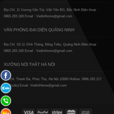
Địa Chỉ: 11 Vương Văn Trà, Việt Yên BG, Bắc Ninh
Điện thoại :
0865.283.168
Email : Vietkithome@gmail.com
VĂN PHÒNG ĐẠI DIỆN
QUẢNG NINH
Địa Chỉ: Số 11 Vĩnh Thông, Đông Triều, Quảng Ninh
Điện thoại :
0865.283.168
Email : Vietkithome@gmail.com
XƯỞNG NỘI THẤT
HÀ NỘI
Fanpage
️Địa chỉ: Thanh Đa, Phúc Thọ, Hà Nội 10000
Hotline: 0986.282.217
Facebook
(Call/zalo)
Email: VietkitHome@gmail.com
Zalo:
0865.283.168
Hotline:
0865.283.168
Hotline: