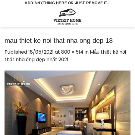
Skip
ADD ANYTHING HERE OR JUST REMOVE IT...
to
0
content
mau-thiet-ke-noi-that-nha-ong-dep-18
Published
18/05/2021
at
800 × 514
in
Mẫu thiết kế nội
thất nhà ống đẹp nhất 2021