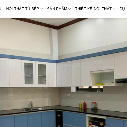
ỆU
NỘI THẤT TỦ BẾP
SẢN PHẨM
THIẾT KẾ NỘI THẤT
DỰ 