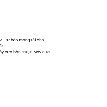
OME tự hào mang tới cho
ất.
Máy cưa bàn trượt, Máy cưa