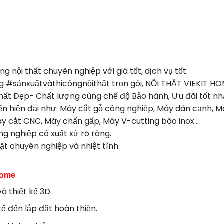
ng nội thất chuyên nghiệp với giá tốt, dịch vụ tốt.
g #sảnxuấtvàthicôngnộithất trọn gói, NỘI THẤT VIEKIT H
hất Đẹp- Chất lượng cùng chế độ Bảo hành, Ưu đãi tốt nh
n hiện đại như: Máy cắt gỗ công nghiệp, Máy dán cạnh, 
áy cắt CNC, Máy chấn gấp, Máy V-cutting bào inox…
ông nghiệp có xuất xứ rõ ràng.
ặt chuyên nghiệp và nhiệt tình.
Home
à thiết kế 3D.
 kế đến lắp đặt hoàn thiện.