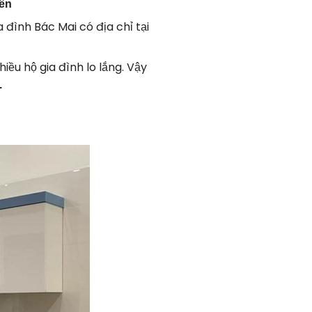
ên
 đình Bác Mai có địa chỉ tại
u hộ gia đình lo lắng. Vậy
.