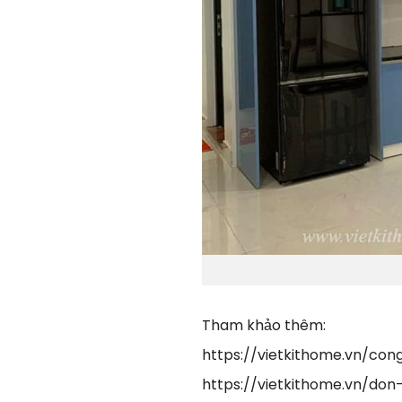
Tham khảo thêm:
https://vietkithome.vn/co
https://vietkithome.vn/don