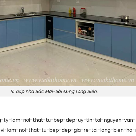
Tủ bếp nhà Bác Mai-Sài Đồng Long Biên.
ng-ty-lam-noi-that-tu-bep-dep-uy-tin-tai-nguyen-van-
-vi-lam-noi-that-tu-bep-dep-gia-re-tai-long-bien-ha-n