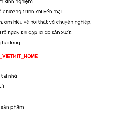
m kinh nghiệm.
có chương trình khuyến mại.
h, am hiểu về nội thất và chuyên nghiệp.
rả ngay khi gặp lỗi do sản xuất.
hài lòng.
T_VIETKIT_HOME
 tại nhà
uất
ao sản phẩm