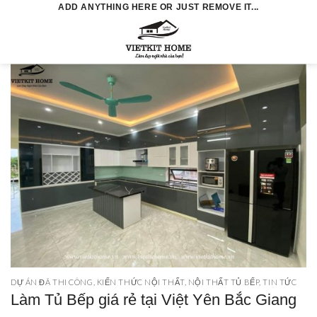
Skip
ADD ANYTHING HERE OR JUST REMOVE IT...
to
0
content
DỰ ÁN ĐÃ THI CÔNG
,
KIẾN THỨC NỘI THẤT
,
NỘI THẤT TỦ BẾP
,
TIN TỨC
Làm Tủ Bếp giá rẻ tại Việt Yên Bắc Giang