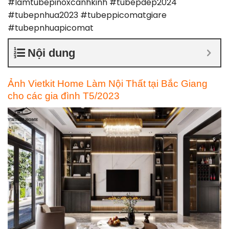
#lamtubepinoxcanhkinh #tubepdep2024
#tubepnhua2023 #tubeppicomatgiare
#tubepnhuapicomat
Nội dung
Ảnh Vietkit Home Làm Nội Thất tại Bắc Giang
cho các gia đình T5/2023