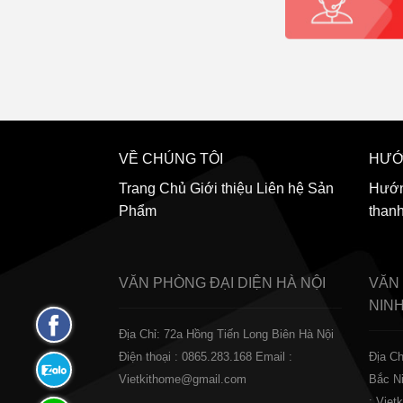
VỀ CHÚNG TÔI
HƯỚ
Trang Chủ
Giới thiệu
Liên hệ
Sản
Hướn
Phẩm
than
VĂN PHÒNG ĐẠI DIỆN
HÀ NỘI
VĂN
NIN
Fanpage
Địa Chỉ: 72a Hồng Tiến Long Biên Hà Nội
Facebook
Điện thoại : 0865.283.168
Email :
Địa Ch
Zalo:
Vietkithome@gmail.com
Bắc N
0865.283.168
: Vie