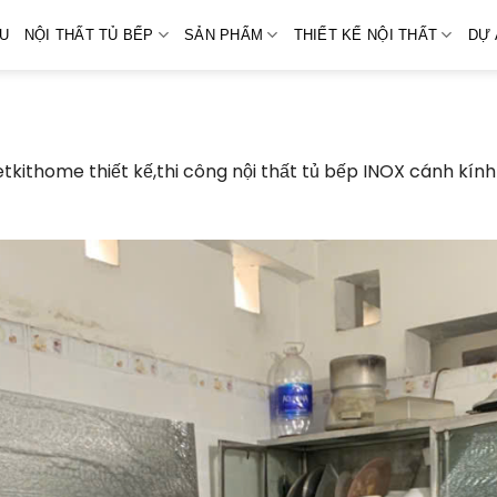
ỆU
NỘI THẤT TỦ BẾP
SẢN PHẨM
THIẾT KẾ NỘI THẤT
DỰ 
etkithome thiết kế,thi công nội thất tủ bếp INOX cánh kí