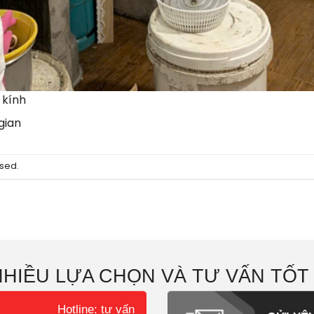
 kính
gian
sed.
NHIỀU LỰA CHỌN VÀ TƯ VẤN TỐT
Hotline: tư vấn