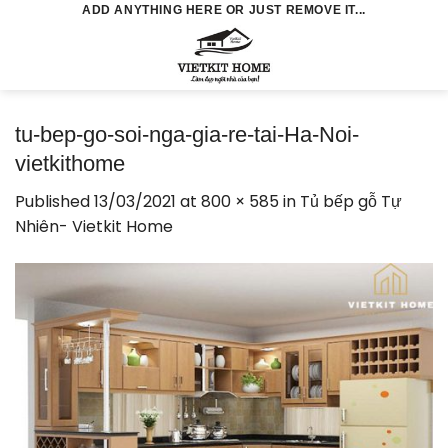
Skip
ADD ANYTHING HERE OR JUST REMOVE IT...
to
0
content
tu-bep-go-soi-nga-gia-re-tai-Ha-Noi-
vietkithome
Published
13/03/2021
at
800 × 585
in
Tủ bếp gỗ Tự
Nhiên- Vietkit Home