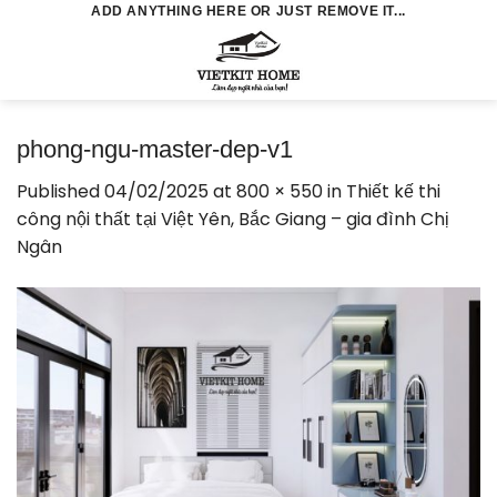
Skip
ADD ANYTHING HERE OR JUST REMOVE IT...
to
0
content
phong-ngu-master-dep-v1
Published
04/02/2025
at
800 × 550
in
Thiết kế thi
công nội thất tại Việt Yên, Bắc Giang – gia đình Chị
Ngân