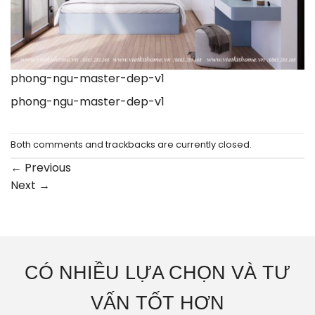
phong-ngu-master-dep-v1
phong-ngu-master-dep-v1
Both comments and trackbacks are currently closed.
←
Previous
Next
→
CÓ NHIỀU LỰA CHỌN VÀ TƯ
VẤN TỐT HƠN