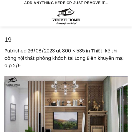
Skip
ADD ANYTHING HERE OR JUST REMOVE IT...
to
0
content
19
Published
26/08/2023
at
800 × 535
in
Thiết kế thi
công nội thất phòng khách tại Long Biên khuyến mại
dịp 2/9