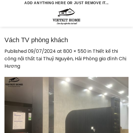
Skip
ADD ANYTHING HERE OR JUST REMOVE IT...
to
0
content
Vách TV phòng khách
Published
09/07/2024
at
800 × 550
in
Thiết kế thi
công nội thất tại Thuỷ Nguyên, Hải Phòng gia đình Chị
Hương