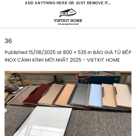
Skip
ADD ANYTHING HERE OR JUST REMOVE IT...
to
0
content
36
Published
15/08/2025
at
800 × 535
in
BÁO GIÁ TỦ BẾP
INOX CÁNH KÍNH MỚI NHẤT 2025 – VIETKIT HOME