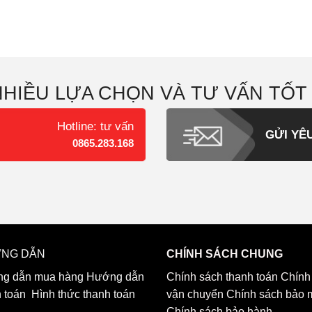
NHIỀU LỰA CHỌN VÀ TƯ VẤN TỐT
Hotline: tư vấn
GỬI YÊ
0865.283.168
NG DẪN
CHÍNH SÁCH CHUNG
g dẫn mua hàng
Hướng dẫn
Chính sách thanh toán
Chính
h toán
Hình thức thanh toán
vận chuyển
Chính sách bảo 
Chính sách bảo hành