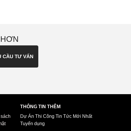
 HƠN
U CẦU TƯ VẤN
THÔNG TIN THÊM
 sách
Dự Án Thi Công
Tin Tức Mới Nhất
mật
Tuyển dụng