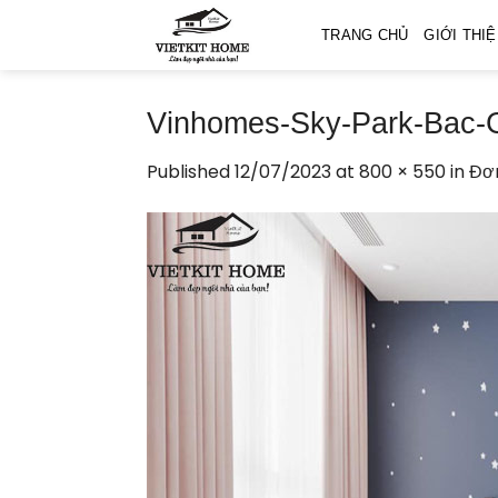
Skip
TRANG CHỦ
GIỚI THI
to
content
Vinhomes-Sky-Park-Bac-G
Published
12/07/2023
at
800 × 550
in
Đơn