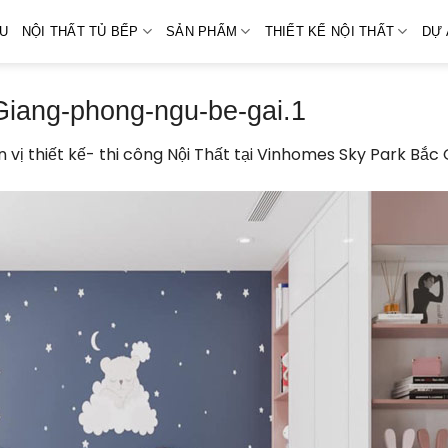
ỆU
NỘI THẤT TỦ BẾP
SẢN PHẨM
THIẾT KẾ NỘI THẤT
DỰ 
iang-phong-ngu-be-gai.1
 vị thiết kế- thi công Nội Thất tại Vinhomes Sky Park Bắc