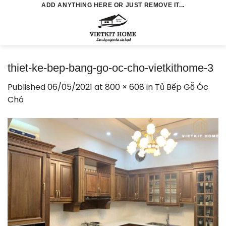
Skip
ADD ANYTHING HERE OR JUST REMOVE IT...
to
0
content
thiet-ke-bep-bang-go-oc-cho-vietkithome-3
Published
06/05/2021
at
800 × 608
in
Tủ Bếp Gỗ Óc
Chó