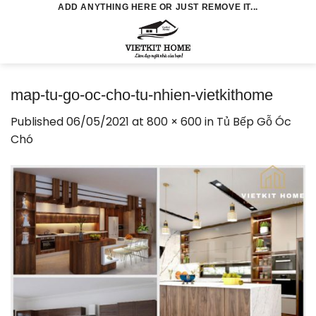
Skip
ADD ANYTHING HERE OR JUST REMOVE IT...
to
0
content
map-tu-go-oc-cho-tu-nhien-vietkithome
Published
06/05/2021
at
800 × 600
in
Tủ Bếp Gỗ Óc
Chó