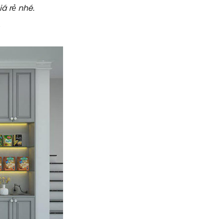
iá rẻ nhé.
.