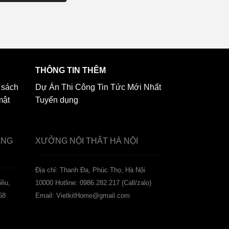
THÔNG TIN THÊM
 sách
Dự Án Thi Công
Tin Tức Mới Nhất
mật
Tuyển dụng
ẢNG
XƯỞNG NỘI THẤT
HÀ NỘI
️Địa chỉ: Thanh Đa, Phúc Thọ, Hà Nội
iều,
10000
Hotline: 0986.282.217 (Call/zalo)
68
Email: VietkitHome@gmail.com