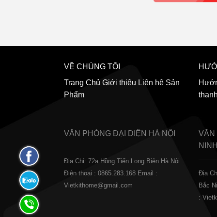
VỀ CHÚNG TÔI
HƯỚ
Trang Chủ
Giới thiệu
Liên hệ
Sản
Hướn
Phẩm
than
VĂN PHÒNG ĐẠI DIỆN
HÀ NỘI
VĂN
NIN
Fanpage
Địa Chỉ: 72a Hồng Tiến Long Biên Hà Nội
Facebook
Điện thoại : 0865.283.168
Email :
Địa Ch
Zalo:
Vietkithome@gmail.com
Bắc N
0865.283.168
: Vie
Hotline: