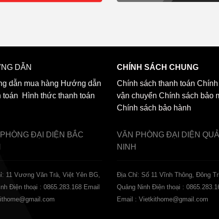
NG DẪN
CHÍNH SÁCH CHUNG
g dẫn mua hàng
Hướng dẫn
Chính sách thanh toán
Chính
h toán
Hình thức thanh toán
vận chuyển
Chính sách bảo 
Chính sách bảo hành
 PHÒNG ĐẠI DIỆN
BẮC
VĂN PHÒNG ĐẠI DIỆN
QU
H
NINH
ỉ: 11 Vương Văn Trà, Việt Yên BG,
Địa Chỉ: Số 11 Vĩnh Thông, Đông Tr
inh
Điện thoại : 0865.283.168
Email
Quảng Ninh
Điện thoại : 0865.283.1
tkithome@gmail.com
Email : Vietkithome@gmail.com