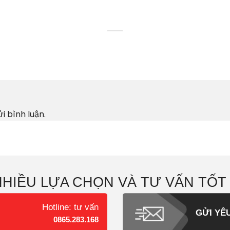
i bình luận.
NHIỀU LỰA CHỌN VÀ TƯ VẤN TỐT
Hotline: tư vấn
GỬI YÊ
0865.283.168