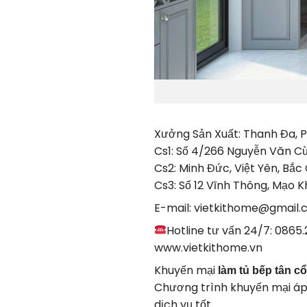
Xưởng Sản Xuất: Thanh Đa, P
Cs1: Số 4/266 Nguyễn Văn Cừ,
Cs2: Minh Đức, Việt Yên, Bắc
Cs3: Số 12 Vĩnh Thông, Mạo K
E-mail: vietkithome@gmail
Hotline tư vấn 24/7: 0865.
www.vietkithome.vn
Khuyến mại
làm tủ bếp tân cổ
Chương trình khuyến mại áp 
dịch vụ tốt.