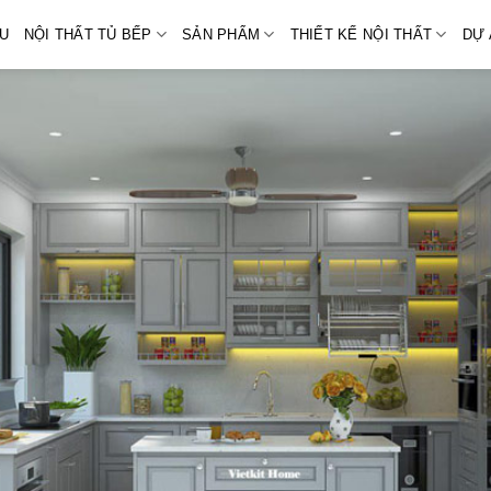
ỆU
NỘI THẤT TỦ BẾP
SẢN PHẨM
THIẾT KẾ NỘI THẤT
DỰ 