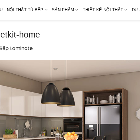
ỆU
NỘI THẤT TỦ BẾP
SẢN PHẨM
THIẾT KẾ NỘI THẤT
DỰ 
ietkit-home
 Bếp Laminate