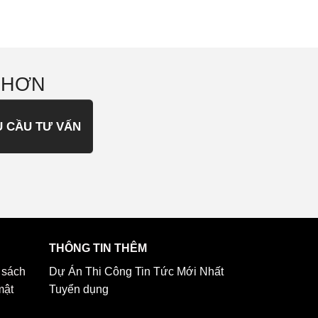
 HƠN
U CẦU TƯ VẤN
THÔNG TIN THÊM
 sách
Dự Án Thi Công
Tin Tức Mới Nhất
mật
Tuyển dụng