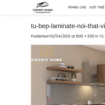
Skip
TRANG CHỦ
GIỚI THI
to
content
tu-bep-laminate-noi-that-v
Published
03/04/2021
at
800 × 535
in
Tủ