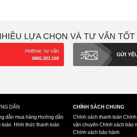
NHIỀU LỰA CHỌN VÀ TƯ VẤN TỐT
Hotline: tư vấn
GỬI YÊ
0865.283.168
NG DẪN
CHÍNH SÁCH CHUNG
g dẫn mua hàng
Hướng dẫn
Chính sách thanh toán
Chính
h toán
Hình thức thanh toán
vận chuyển
Chính sách bảo 
Chính sách bảo hành