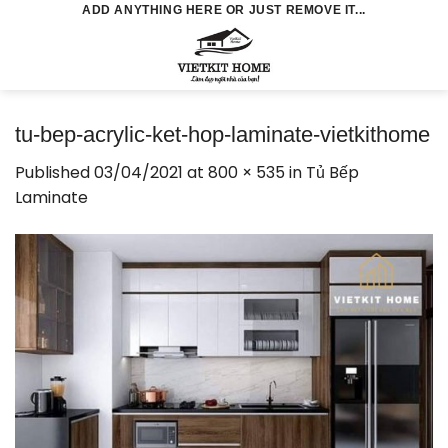
Skip
ADD ANYTHING HERE OR JUST REMOVE IT...
to
0
content
tu-bep-acrylic-ket-hop-laminate-vietkithome
Published
03/04/2021
at
800 × 535
in
Tủ Bếp
Laminate