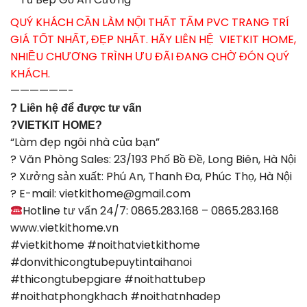
QUÝ KHÁCH CẦN LÀM NỘI THẤT TẤM PVC TRANG TRÍ
GIÁ TỐT NHẤT, ĐẸP NHẤT. HÃY LIÊN HỆ VIETKIT HOME,
NHIỀU CHƯƠNG TRÌNH ƯU ĐÃI ĐANG CHỜ ĐÓN QUÝ
KHÁCH.
——————-
? Liên hệ để được tư vấn
?VIETKIT HOME?
“Làm đẹp ngôi nhà của bạn”
? Văn Phòng Sales: 23/193 Phố Bồ Đề, Long Biên, Hà Nội
? Xưởng sản xuất: Phú An, Thanh Đa, Phúc Thọ, Hà Nội
? E-mail: vietkithome@gmail.com
Hotline tư vấn 24/7: 0865.283.168 – 0865.283.168
www.vietkithome.vn
#vietkithome #noithatvietkithome
#donvithicongtubepuytintaihanoi
#thicongtubepgiare #noithattubep
#noithatphongkhach #noithatnhadep