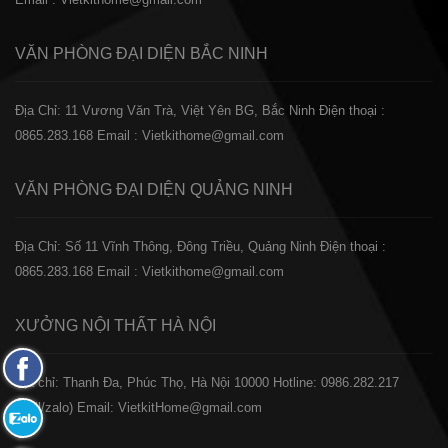
VĂN PHÒNG ĐẠI DIỆN
BẮC NINH
Địa Chỉ: 11 Vương Văn Trà, Việt Yên BG, Bắc Ninh
Điện thoại :
0865.283.168
Email : Vietkithome@gmail.com
VĂN PHÒNG ĐẠI DIỆN
QUẢNG NINH
Địa Chỉ: Số 11 Vĩnh Thông, Đông Triều, Quảng Ninh
Điện thoại :
0865.283.168
Email : Vietkithome@gmail.com
XƯỞNG NỘI THẤT
HÀ NỘI
Fanpage
️Địa chỉ: Thanh Đa, Phúc Thọ, Hà Nội 10000
Hotline: 0986.282.217
Facebook
(Call/zalo)
Email: VietkitHome@gmail.com
Zalo: