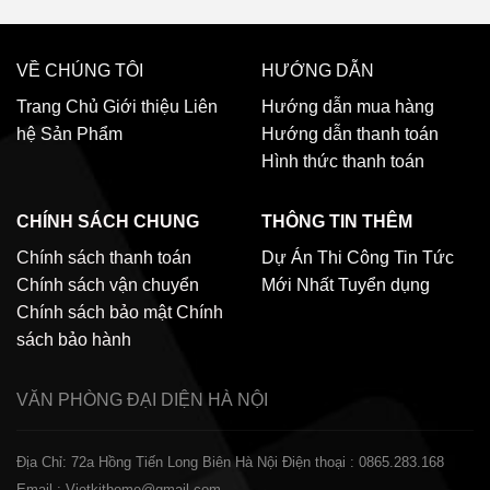
VỀ CHÚNG TÔI
HƯỚNG DẪN
Trang Chủ
Giới thiệu
Liên
Hướng dẫn mua hàng
hệ
Sản Phẩm
Hướng dẫn thanh toán
Hình thức thanh toán
CHÍNH SÁCH CHUNG
THÔNG TIN THÊM
Chính sách thanh toán
Dự Án Thi Công
Tin Tức
Chính sách vận chuyển
Mới Nhất
Tuyển dụng
Chính sách bảo mật
Chính
sách bảo hành
VĂN PHÒNG ĐẠI DIỆN
HÀ NỘI
Địa Chỉ: 72a Hồng Tiến Long Biên Hà Nội
Điện thoại : 0865.283.168
Email : Vietkithome@gmail.com