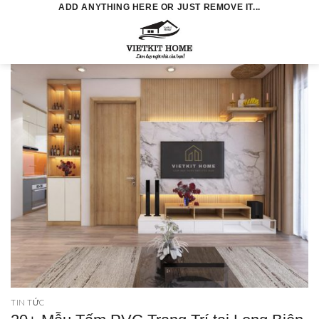
Skip
ADD ANYTHING HERE OR JUST REMOVE IT...
to
0
content
TIN TỨC