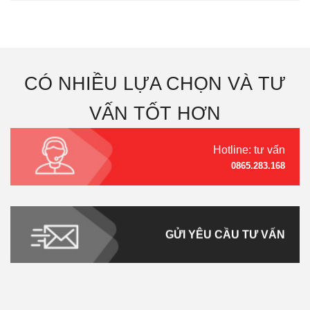
CÓ NHIỀU LỰA CHỌN VÀ TƯ
VẤN TỐT HƠN
Hotline: tư vấn
0865.283.168
GỬI YÊU CẦU TƯ VẤN