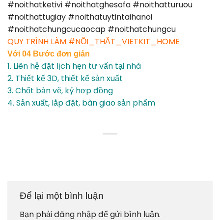
#noithatketivi #noithatghesofa #noithatturuou
#noithattugiay #noithatuytintaihanoi
#noithatchungcucaocap #noithatchungcu
QUY TRÌNH LÀM #NỘI_THẤT_VIETKIT_HOME
Với 04 Bước đơn giản
1. Liên hệ đặt lịch hẹn tư vấn tại nhà
2. Thiết kế 3D, thiết kế sản xuất
3. Chốt bản vẽ, ký hợp đồng
4. Sản xuất, lắp đặt, bàn giao sản phẩm
Để lại một bình luận
Bạn phải
đăng nhập
để gửi bình luận.