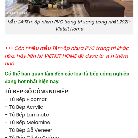
Mẫu 24:Tấm ốp nhựa PVC trang trí sang trọng nhất 2021-
Vietkit Home
>>> Còn nhiều mẫu Tấm ốp nhựa PVC trang trí khác
nữa. Hãy liên hệ VIETKIT HOME để được tư vấn thêm
nhé.
Có thể bạn quan tâm đến các loại tủ bếp công nghiệp
đang hot nhất hiện nay.
TỦ BẾP GỖ CÔNG NGHIỆP
–
Tủ Bếp Picomat
–
Tủ Bếp Acrylic
–
Tủ Bếp Laminate
–
Tủ Bếp Melamine
–
Tủ Bếp Gỗ Veneer
–
Tủ Bếp Gỗ An Cường