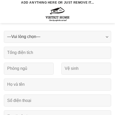
Skip
ADD ANYTHING HERE OR JUST REMOVE IT...
to
0
content