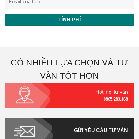
CÓ NHIỀU LỰA CHỌN VÀ TƯ
VẤN TỐT HƠN
Hotline: tư vấn
0865.283.168
GỬI YÊU CẦU TƯ VẤN