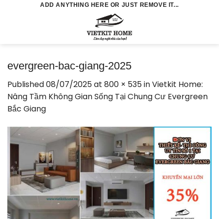
Skip
ADD ANYTHING HERE OR JUST REMOVE IT...
to
0
content
evergreen-bac-giang-2025
Published
08/07/2025
at
800 × 535
in
Vietkit Home:
Nâng Tầm Không Gian Sống Tại Chung Cư Evergreen
Bắc Giang