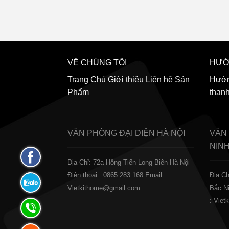
VỀ CHÚNG TÔI
HƯỚ
Trang Chủ
Giới thiệu
Liên hệ
Sản
Hướn
Phẩm
than
VĂN PHÒNG ĐẠI DIỆN
HÀ NỘI
VĂN
NIN
Fanpage
Địa Chỉ: 72a Hồng Tiến Long Biên Hà Nội
Facebook
Điện thoại : 0865.283.168
Email :
Địa Ch
Zalo:
Vietkithome@gmail.com
Bắc N
0865.283.168
: Vie
Hotline:
0865.283.168