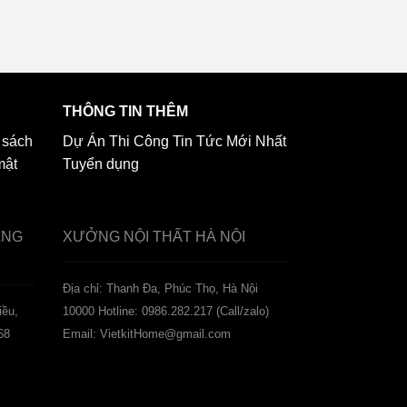
THÔNG TIN THÊM
 sách
Dự Án Thi Công
Tin Tức Mới Nhất
mật
Tuyển dụng
ẢNG
XƯỞNG NỘI THẤT
HÀ NỘI
️Địa chỉ: Thanh Đa, Phúc Thọ, Hà Nội
iều,
10000
Hotline: 0986.282.217 (Call/zalo)
68
Email: VietkitHome@gmail.com