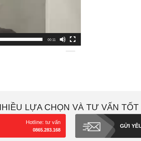
00:11
NHIỀU LỰA CHỌN VÀ TƯ VẤN TỐT
Hotline: tư vấn
GỬI YÊ
0865.283.168