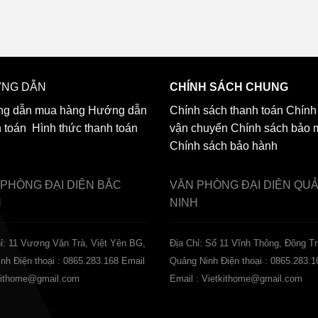
NG DẪN
CHÍNH SÁCH CHUNG
g dẫn mua hàng
Hướng dẫn
Chính sách thanh toán
Chính
h toán
Hình thức thanh toán
vận chuyển
Chính sách bảo 
Chính sách bảo hành
 PHÒNG ĐẠI DIỆN
BẮC
VĂN PHÒNG ĐẠI DIỆN
QU
H
NINH
ỉ: 11 Vương Văn Trà, Việt Yên BG,
Địa Chỉ: Số 11 Vĩnh Thông, Đông Tr
inh
Điện thoại : 0865.283.168
Email
Quảng Ninh
Điện thoại : 0865.283.1
tkithome@gmail.com
Email : Vietkithome@gmail.com