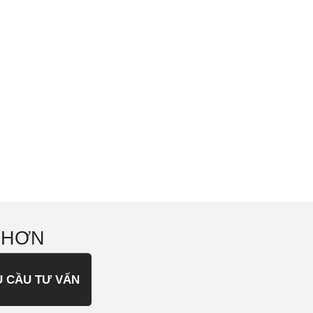
 HƠN
U CẦU TƯ VẤN