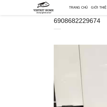
Skip
TRANG CHỦ
GIỚI THI
to
content
6908682229674
Trình
chơi
Video