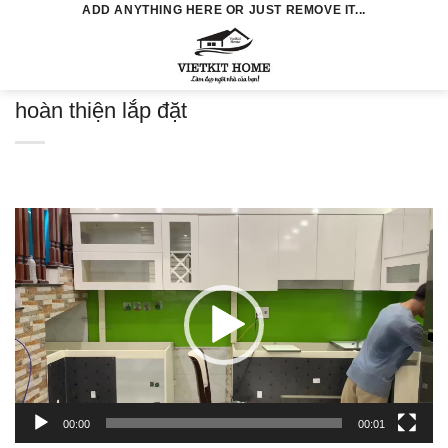
Skip
ADD ANYTHING HERE OR JUST REMOVE IT...
to
0
content
hoàn thiện lắp đặt
Trình
chơi
Video
00:00
00:01