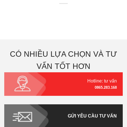
CÓ NHIỀU LỰA CHỌN VÀ TƯ
VẤN TỐT HƠN
Hotline: tư vấn
0865.283.168
GỬI YÊU CẦU TƯ VẤN