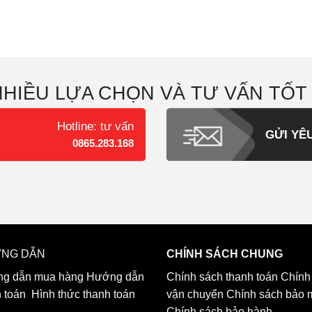
NHIỀU LỰA CHỌN VÀ TƯ VẤN TỐT
Hotline: tư vấn
GỬI YÊ
0865.283.168
NG DẪN
CHÍNH SÁCH CHUNG
g dẫn mua hàng
Hướng dẫn
Chính sách thanh toán
Chính
h toán
Hình thức thanh toán
vận chuyển
Chính sách bảo 
Chính sách bảo hành