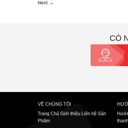
Next
→
CÓ 
VỀ CHÚNG TÔI
HƯỚ
Trang Chủ
Giới thiệu
Liên hệ
Sản
Hướn
Phẩm
than