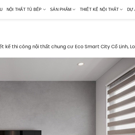
ỆU
NỘI THẤT TỦ BẾP
SẢN PHẨM
THIẾT KẾ NỘI THẤT
DỰ 
ết kế thi công nội thất chung cư Eco Smart City Cổ Linh, Lo