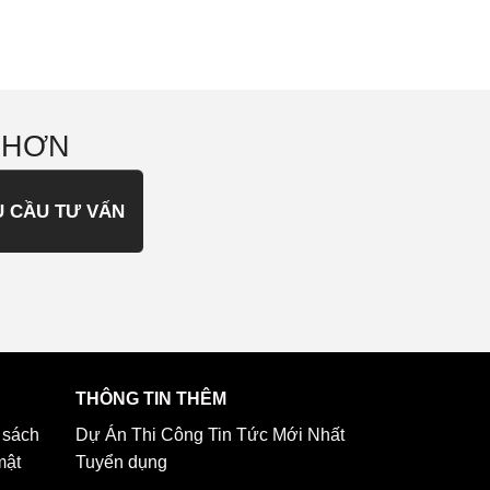
 HƠN
U CẦU TƯ VẤN
THÔNG TIN THÊM
 sách
Dự Án Thi Công
Tin Tức Mới Nhất
mật
Tuyển dụng