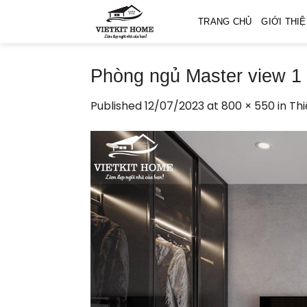
Skip
TRANG CHỦ
GIỚI THI
to
content
Phòng ngủ Master view 1
Published
12/07/2023
at
800 × 550
in
Thi