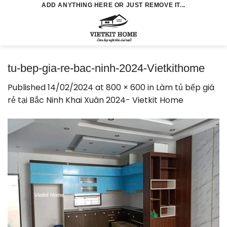
Skip
ADD ANYTHING HERE OR JUST REMOVE IT...
to
0
content
tu-bep-gia-re-bac-ninh-2024-Vietkithome
Published
14/02/2024
at
800 × 600
in
Làm tủ bếp giá
rẻ tại Bắc Ninh Khai Xuân 2024- Vietkit Home