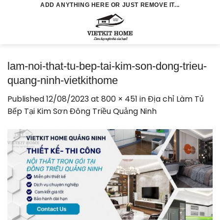
Skip
ADD ANYTHING HERE OR JUST REMOVE IT...
to
0
content
lam-noi-that-tu-bep-tai-kim-son-dong-trieu-
quang-ninh-vietkithome
Published
12/08/2023
at
800 × 451
in
Địa chỉ Làm Tủ
Bếp Tại Kim Sơn Đông Triều Quảng Ninh