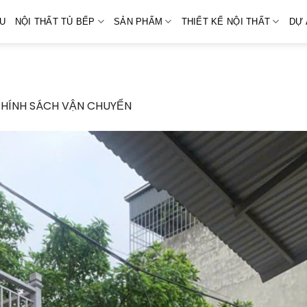
ỆU
NỘI THẤT TỦ BẾP
SẢN PHẨM
THIẾT KẾ NỘI THẤT
DỰ 
HÍNH SÁCH VẬN CHUYỂN