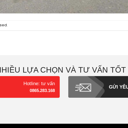
sed.
NHIỀU LỰA CHỌN VÀ TƯ VẤN TỐT
Hotline: tư vấn
GỬI YÊ
0865.283.168