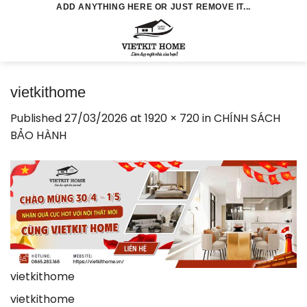
Skip
ADD ANYTHING HERE OR JUST REMOVE IT...
to
0
content
vietkithome
Published
27/03/2026
at
1920 × 720
in
CHÍNH SÁCH
BẢO HÀNH
vietkithome
vietkithome