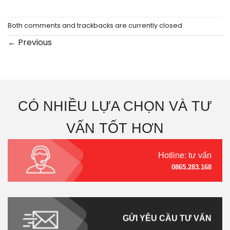
Both comments and trackbacks are currently closed.
←
Previous
CÓ NHIỀU LỰA CHỌN VÀ TƯ
VẤN TỐT HƠN
Hotline: tư vấn
0865.283.168
GỬI YÊU CẦU TƯ VẤN