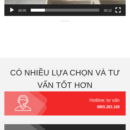
00:00
00:12
CÓ NHIỀU LỰA CHỌN VÀ TƯ
VẤN TỐT HƠN
Hotline: tư vấn
0865.283.168