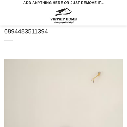
Skip
ADD ANYTHING HERE OR JUST REMOVE IT...
to
0
content
6894483511394
Trình
chơi
Video