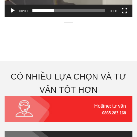
00:00
00:11
CÓ NHIỀU LỰA CHỌN VÀ TƯ
VẤN TỐT HƠN
Hotline: tư vấn
0865.283.168