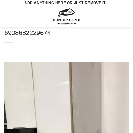
Skip
ADD ANYTHING HERE OR JUST REMOVE IT...
to
0
content
6908682229674
Trình
chơi
Video