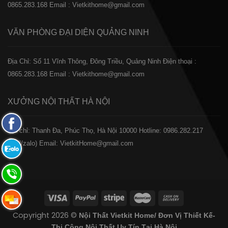
0865.283.168
Email : Vietkithome@gmail.com
VĂN PHÒNG ĐẠI DIỆN
QUẢNG NINH
Địa Chỉ: Số 11 Vĩnh Thông, Đông Triều, Quảng Ninh
Điện thoại :
0865.283.168
Email : Vietkithome@gmail.com
XƯỞNG NỘI THẤT
HÀ NỘI
Fanpage
️Địa chỉ: Thanh Đa, Phúc Thọ, Hà Nội 10000
Hotline: 0986.282.217
Facebook
(Call/zalo)
Email: VietkitHome@gmail.com
Zalo:
0865.283.168
Hotline:
0865.283.168
Hotline:
Copyright 2026 ©
Nội Thất Vietkit Home/ Đơn Vị Thiết Kế-
0865.283.168
Thi Công Nội Thất Uy Tín Tại Hà Nội