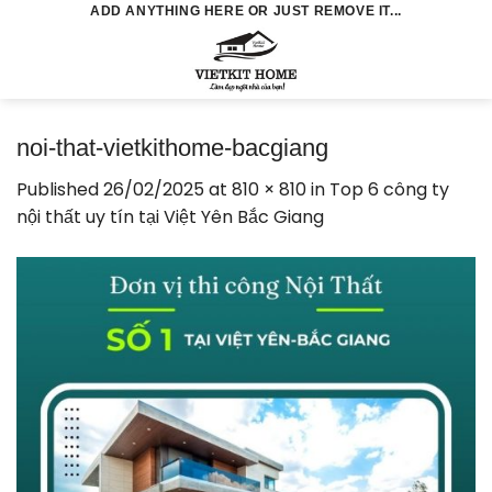
Skip
ADD ANYTHING HERE OR JUST REMOVE IT...
to
0
content
noi-that-vietkithome-bacgiang
Published
26/02/2025
at
810 × 810
in
Top 6 công ty
nội thất uy tín tại Việt Yên Bắc Giang