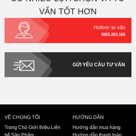
VẤN TỐT HƠN
Hotline: tư vấn
0865.283.168
GỬI YÊU CẦU TƯ VẤN
VỀ CHÚNG TÔI
HƯỚNG DẪN
Trang Chủ
Giới thiệu
Liên
Hướng dẫn mua hàng
hệ
Sản Phẩm
Hướng dẫn thanh toán