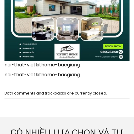
noi-that-vietkithome-bacgiang
noi-that-vietkithome-bacgiang
Both comments and trackbacks are currently closed.
CÓ NHIỀU LỰA CHỌN VÀ TƯ