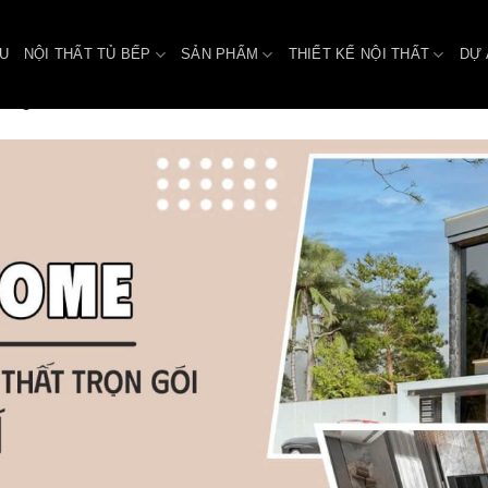
ỆU
NỘI THẤT TỦ BẾP
SẢN PHẨM
THIẾT KẾ NỘI THẤT
DỰ 
ang chủ