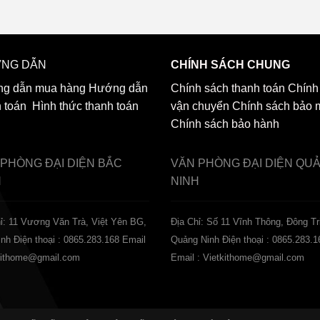
NG DẪN
CHÍNH SÁCH CHUNG
g dẫn mua hàng
Hướng dẫn
Chính sách thanh toán
Chính
h toán
Hình thức thanh toán
vận chuyển
Chính sách bảo 
Chính sách bảo hành
 PHÒNG ĐẠI DIỆN
BẮC
VĂN PHÒNG ĐẠI DIỆN
QU
H
NINH
ỉ: 11 Vương Văn Trà, Việt Yên BG,
Địa Chỉ: Số 11 Vĩnh Thông, Đông Tr
inh
Điện thoại : 0865.283.168
Email
Quảng Ninh
Điện thoại : 0865.283.1
tkithome@gmail.com
Email : Vietkithome@gmail.com