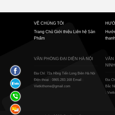
VỀ CHÚNG TÔI
HƯỚ
Trang Chủ
Giới thiệu
Liên hệ
Sản
Hướn
Phẩm
than
VĂN PHÒNG ĐẠI DIỆN
HÀ NỘI
VĂN
NIN
Fanpage
Địa Chỉ: 72a Hồng Tiến Long Biên Hà Nội
Facebook
Điện thoại : 0865.283.168
Email :
Địa Ch
Zalo:
Vietkithome@gmail.com
Bắc N
0865.283.168
: Vie
Hotline:
0865.283.168
Hotline: