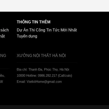
THÔNG TIN THÊM
 sách
Dự Án Thi Công
Tin Tức Mới Nhất
mật
Tuyển dụng
ẢNG
XƯỞNG NỘI THẤT
HÀ NỘI
️Địa chỉ: Thanh Đa, Phúc Thọ, Hà Nội
iều,
10000
Hotline: 0986.282.217 (Call/zalo)
68
Email: VietkitHome@gmail.com