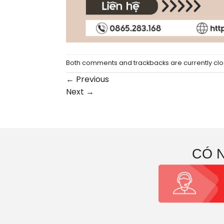
Both comments and trackbacks are currently clo
←
Previous
Next
→
CÓ 