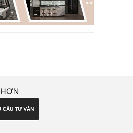
 HƠN
U CẦU TƯ VẤN