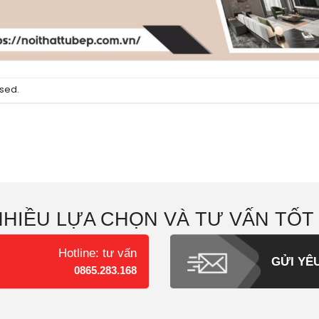
sed.
NHIỀU LỰA CHỌN VÀ TƯ VẤN TỐT
Hotline: tư vấn
GỬI YÊ
0865.283.168